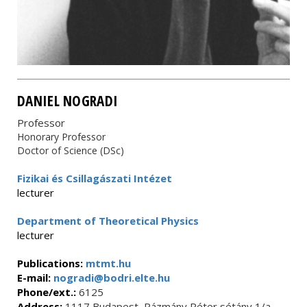
DANIEL NOGRADI
Professor
Honorary Professor
Doctor of Science (DSc)
Fizikai és Csillagászati Intézet
lecturer
Department of Theoretical Physics
lecturer
Publications:
mtmt.hu
E-mail:
nogradi@bodri.elte.hu
Phone/ext.:
6125
Address:
1117 Budapest, Pázmány Péter sétány 1/a.