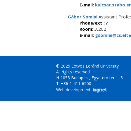
E-mail:
kulcsar.szabo.e
Gábor Somlai
Assistant Profe
Phone/ext.:
?
Room:
3,202
E-mail:
gsomlai@cs.elte
© 2025 Eötvös Loránd University
All rights reserved.
H-1053 Budapest, Egyetem tér 1–3.
T: +36-1-411-6500
Web development: