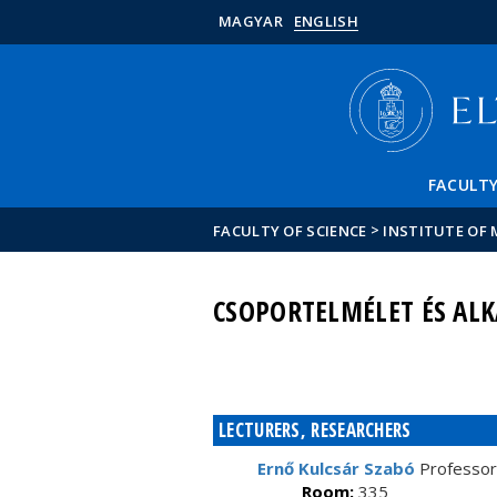
MAGYAR
ENGLISH
FACULT
>
FACULTY OF SCIENCE
INSTITUTE OF
CSOPORTELMÉLET ÉS AL
LECTURERS, RESEARCHERS
Ernő Kulcsár Szabó
Professor
Room:
335