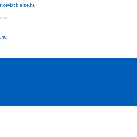
rno@btk.elte.hu
ssor
.hu