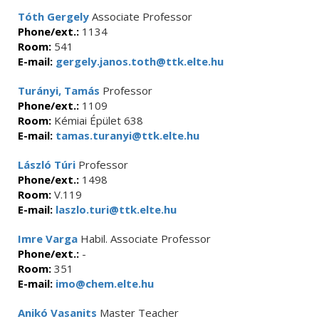
Tóth Gergely
Associate Professor
Phone/ext.:
1134
Room:
541
E-mail:
gergely.janos.toth@ttk.elte.hu
Turányi, Tamás
Professor
Phone/ext.:
1109
Room:
Kémiai Épület 638
E-mail:
tamas.turanyi@ttk.elte.hu
László Túri
Professor
Phone/ext.:
1498
Room:
V.119
E-mail:
laszlo.turi@ttk.elte.hu
Imre Varga
Habil. Associate Professor
Phone/ext.:
-
Room:
351
E-mail:
imo@chem.elte.hu
Anikó Vasanits
Master Teacher