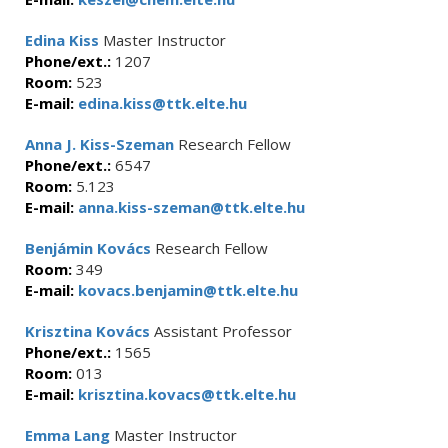
Edina Kiss
Master Instructor
Phone/ext.:
1207
Room:
523
E-mail:
edina.kiss@ttk.elte.hu
Anna J. Kiss-Szeman
Research Fellow
Phone/ext.:
6547
Room:
5.123
E-mail:
anna.kiss-szeman@ttk.elte.hu
Benjámin Kovács
Research Fellow
Room:
349
E-mail:
kovacs.benjamin@ttk.elte.hu
Krisztina Kovács
Assistant Professor
Phone/ext.:
1565
Room:
013
E-mail:
krisztina.kovacs@ttk.elte.hu
Emma Lang
Master Instructor