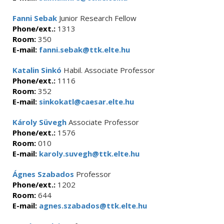
Fanni Sebak
Junior Research Fellow
Phone/ext.:
1313
Room:
350
E-mail:
fanni.sebak@ttk.elte.hu
Katalin Sinkó
Habil. Associate Professor
Phone/ext.:
1116
Room:
352
E-mail:
sinkokatl@caesar.elte.hu
Károly Süvegh
Associate Professor
Phone/ext.:
1576
Room:
010
E-mail:
karoly.suvegh@ttk.elte.hu
Ágnes Szabados
Professor
Phone/ext.:
1202
Room:
644
E-mail:
agnes.szabados@ttk.elte.hu