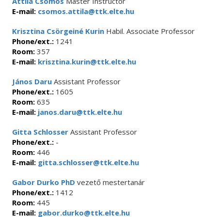
Attila Csomos
Master Instructor
E-mail:
csomos.attila@ttk.elte.hu
Krisztina Csörgeiné Kurin
Habil. Associate Professor
Phone/ext.:
1241
Room:
357
E-mail:
krisztina.kurin@ttk.elte.hu
János Daru
Assistant Professor
Phone/ext.:
1605
Room:
635
E-mail:
janos.daru@ttk.elte.hu
Gitta Schlosser
Assistant Professor
Phone/ext.:
-
Room:
446
E-mail:
gitta.schlosser@ttk.elte.hu
Gabor Durko PhD
vezető mestertanár
Phone/ext.:
1412
Room:
445
E-mail:
gabor.durko@ttk.elte.hu