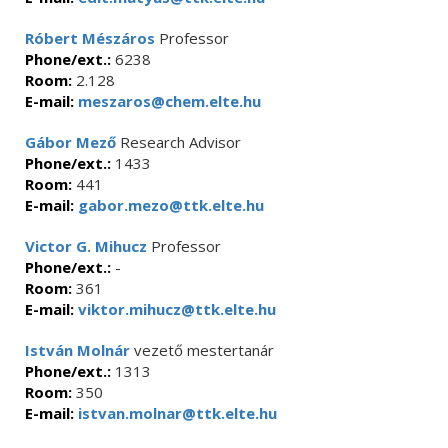
Róbert Mészáros
Professor
Phone/ext.:
6238
Room:
2.128
E-mail:
meszaros@chem.elte.hu
Gábor Mező
Research Advisor
Phone/ext.:
1433
Room:
441
E-mail:
gabor.mezo@ttk.elte.hu
Victor G. Mihucz
Professor
Phone/ext.:
-
Room:
361
E-mail:
viktor.mihucz@ttk.elte.hu
István Molnár
vezető mestertanár
Phone/ext.:
1313
Room:
350
E-mail:
istvan.molnar@ttk.elte.hu