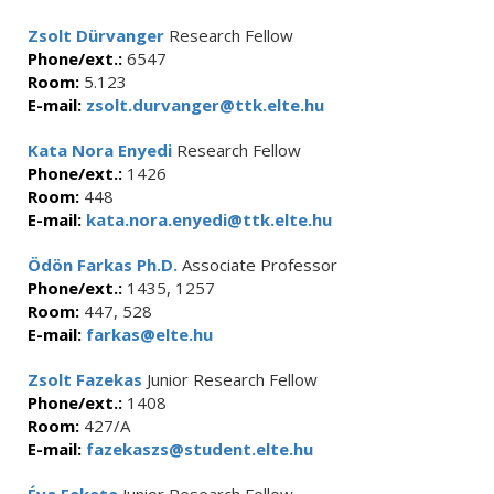
Zsolt Dürvanger
Research Fellow
Phone/ext.:
6547
Room:
5.123
E-mail:
zsolt.durvanger@ttk.elte.hu
Kata Nora Enyedi
Research Fellow
Phone/ext.:
1426
Room:
448
E-mail:
kata.nora.enyedi@ttk.elte.hu
Ödön Farkas Ph.D.
Associate Professor
Phone/ext.:
1435, 1257
Room:
447, 528
E-mail:
farkas@elte.hu
Zsolt Fazekas
Junior Research Fellow
Phone/ext.:
1408
Room:
427/A
E-mail:
fazekaszs@student.elte.hu