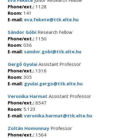
Éva Fekete
Junior Research Fellow
Phone/ext.:
1128
Room:
141
E-mail:
eva.fekete@ttk.elte.hu
Sándor Góbi
Research Fellow
Phone/ext.:
1150
Room:
036
E-mail:
sandor.gobi@ttk.elte.hu
Gergő Gyulai
Assistant Professor
Phone/ext.:
1316
Room:
305
E-mail:
gyulai.gergo@ttk.elte.hu
Veronika Harmat
Assistant Professor
Phone/ext.:
6547
Room:
5.123
E-mail:
veronika.harmat@ttk.elte.hu
Zoltán Homonnay
Professor
Phone/ext.:
1564