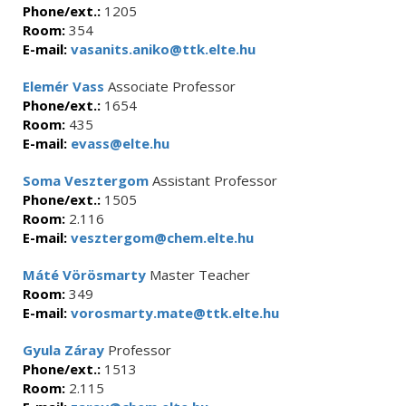
Phone/ext.:
1205
Room:
354
E-mail:
vasanits.aniko@ttk.elte.hu
Elemér Vass
Associate Professor
Phone/ext.:
1654
Room:
435
E-mail:
evass@elte.hu
Soma Vesztergom
Assistant Professor
Phone/ext.:
1505
Room:
2.116
E-mail:
vesztergom@chem.elte.hu
Máté Vörösmarty
Master Teacher
Room:
349
E-mail:
vorosmarty.mate@ttk.elte.hu
Gyula Záray
Professor
Phone/ext.:
1513
Room:
2.115