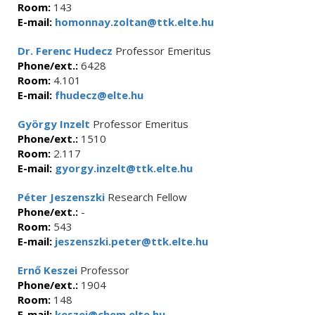
Room:
143
E-mail:
homonnay.zoltan@ttk.elte.hu
Dr. Ferenc Hudecz
Professor Emeritus
Phone/ext.:
6428
Room:
4.101
E-mail:
fhudecz@elte.hu
György Inzelt
Professor Emeritus
Phone/ext.:
1510
Room:
2.117
E-mail:
gyorgy.inzelt@ttk.elte.hu
Péter Jeszenszki
Research Fellow
Phone/ext.:
-
Room:
543
E-mail:
jeszenszki.peter@ttk.elte.hu
Ernő Keszei
Professor
Phone/ext.:
1904
Room:
148
E-mail:
keszei@chem.elte.hu