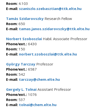
Room:
4.103
E-mail:
szaniszlo.szebasztian@ttk.elte.hu
Tamás Szidarovszky
Research Fellow
Room:
650
E-mail:
tamas.janos.szidarovszky@ttk.elte.hu
Norbert Szoboszlai
Habil. Associate Professor
Phone/ext.:
6430
Room:
150
E-mail:
norbert.szoboszlai@ttk.elte.hu
György Tarczay
Professor
Phone/ext.:
6587
Room:
542
E-mail:
tarczay@chem.elte.hu
Gergely L. Tolnai
Assistant Professor
Phone/ext.:
1076
Room:
537
E-mail:
tolnai@chem.elte.hu