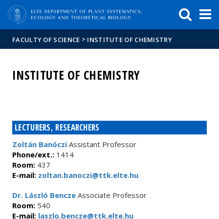
FIXME:token.header.mai
FIXME:token.header.cal
FIXME:token.header.abou
>
FACULTY OF SCIENCE
INSTITUTE OF CHEMISTRY
INSTITUTE OF CHEMISTRY
LECTURERS, RESEARCHERS
Zoltán Banóczi
Assistant Professor
Phone/ext.:
1414
Room:
437
E-mail:
zoltan.banoczi@ttk.elte.hu
Dr. László Bencze
Associate Professor
Room:
540
E-mail:
laszlo.bencze@ttk.elte.hu