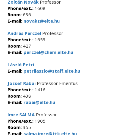
Zoltán Novák
Professor
Phone/ext.:
1608
Room:
636
E-mail:
novakz@elte.hu
András Perczel
Professor
Phone/ext.:
1653
Room:
427
E-mail:
perczel@chem.elte.hu
László Petri
E-mail:
petrilaszlo@staff.elte.hu
József Rábai
Professor Emeritus
Phone/ext.:
1416
Room:
438
E-mail:
rabai@elte.hu
Imre SALMA
Professor
Phone/ext.:
1905
Room:
355
E-mail:
salma.imre@ttk.elte.hu