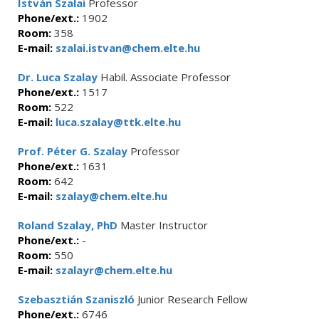
István Szalai
Professor
Phone/ext.:
1902
Room:
358
E-mail:
szalai.istvan@chem.elte.hu
Dr. Luca Szalay
Habil. Associate Professor
Phone/ext.:
1517
Room:
522
E-mail:
luca.szalay@ttk.elte.hu
Prof. Péter G. Szalay
Professor
Phone/ext.:
1631
Room:
642
E-mail:
szalay@chem.elte.hu
Roland Szalay, PhD
Master Instructor
Phone/ext.:
-
Room:
550
E-mail:
szalayr@chem.elte.hu
Szebasztián Szaniszló
Junior Research Fellow
Phone/ext.:
6746