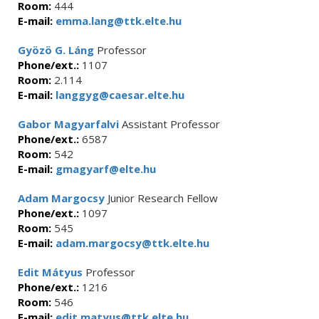
Room:
444
E-mail:
emma.lang@ttk.elte.hu
Gyözö G. Láng
Professor
Phone/ext.:
1107
Room:
2.114
E-mail:
langgyg@caesar.elte.hu
Gabor Magyarfalvi
Assistant Professor
Phone/ext.:
6587
Room:
542
E-mail:
gmagyarf@elte.hu
Adam Margocsy
Junior Research Fellow
Phone/ext.:
1097
Room:
545
E-mail:
adam.margocsy@ttk.elte.hu
Edit Mátyus
Professor
Phone/ext.:
1216
Room:
546
E-mail:
edit.matyus@ttk.elte.hu