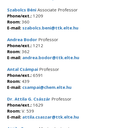
Szabolcs Béni
Associate Professor
Phone/ext.:
1209
Room:
360
E-mail:
szabolcs.beni@ttk.elte.hu
Andrea Bodor
Professor
Phone/ext.:
1212
Room:
362
E-mail:
andrea.bodor@ttk.elte.hu
Antal Csámpai
Professor
Phone/ext.:
6591
Room:
439
E-mail:
csampai@chem.elte.hu
Dr. Attila G. Császár
Professor
Phone/ext.:
1629
Room:
V. 539
E-mail:
attila.csaszar@ttk.elte.hu