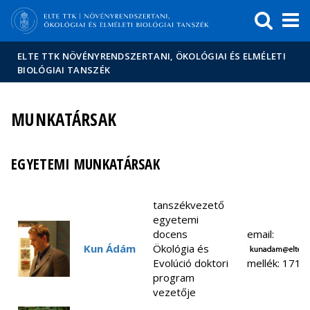
Események
ELTE a
Hírek
sajtóban
ELTE TTK NÖVÉNYRENDSZERTANI, ÖKOLÓGIAI ÉS ELMÉLETI
BIOLÓGIAI TANSZÉK
MUNKATÁRSAK
EGYETEMI MUNKATÁRSAK
tanszékvezető
egyetemi
docens
email:
Kun Ádám
Ökológia és
Evolúció doktori
mellék: 1714
program
vezetője