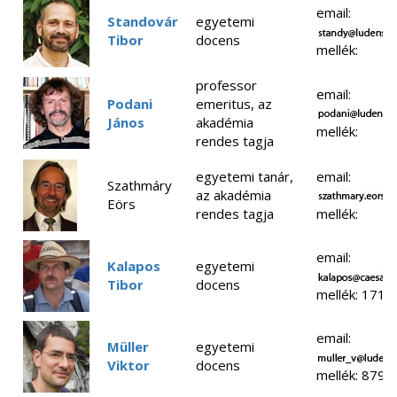
email:
Standovár
egyetemi
Tibor
docens
mellék:
professor
email:
Podani
emeritus, az
János
akadémia
mellék:
rendes tagja
egyetemi tanár,
email:
Szathmáry
az akadémia
Eörs
rendes tagja
mellék:
email:
Kalapos
egyetemi
Tibor
docens
mellék: 1715
email:
Müller
egyetemi
Viktor
docens
mellék: 8798