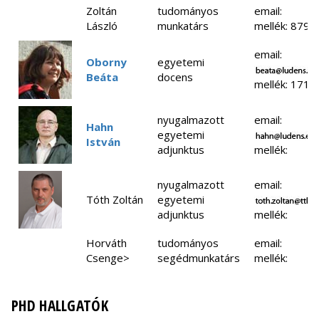
Zoltán
tudományos
email:
László
munkatárs
mellék: 8798
email:
Oborny
egyetemi
Beáta
docens
mellék: 1713
nyugalmazott
email:
Hahn
egyetemi
István
adjunktus
mellék:
nyugalmazott
email:
Tóth Zoltán
egyetemi
adjunktus
mellék:
Horváth
tudományos
email:
Csenge>
segédmunkatárs
mellék:
PHD HALLGATÓK