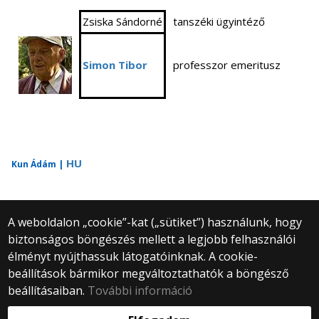
Zsiska Sándorné
tanszéki ügyintéző
Simon Tibor
professzor emeritusz
HU
Kun Ádám |
A weboldalon „cookie”-kat („sütiket”) használunk, hogy
biztonságos böngészés mellett a legjobb felhasználói
© 2025 Eötvös Loránd Tudományegyetem
élményt nyújthassuk látogatóinknak. A cookie-
Minden jog fenntartva.
beállítások bármikor megváltoztathatók a böngésző
1053 Budapest, Egyetem tér 1–3.
Központi telefonszám: +36 1 411 6500
beállításaiban.
További információ
Webfejlesztés: