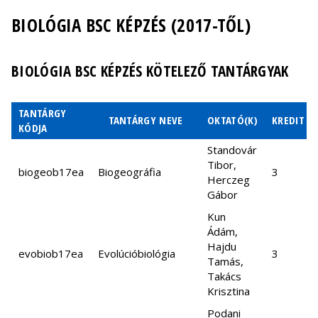
BIOLÓGIA BSC KÉPZÉS (2017-TŐL)
BIOLÓGIA BSC KÉPZÉS KÖTELEZŐ TANTÁRGYAK
TANTÁRGY
TANTÁRGY NEVE
OKTATÓ(K)
KREDIT
KÓDJA
Standovár
Tibor,
biogeob17ea
Biogeográfia
3
Herczeg
Gábor
Kun
Ádám,
Hajdu
evobiob17ea
Evolúcióbiológia
3
Tamás,
Takács
Krisztina
Podani