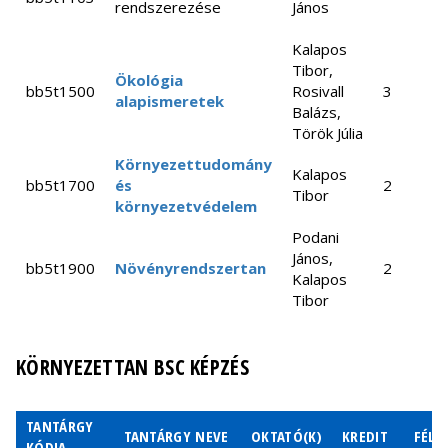
növényvilága
Zoltán
rendszerezése
János
Magyarország
Kalapos
aa2n1212
Kalapos
botanikai értékei
Tibor
Tibor,
Ökológia
Matematikai
bb5t1500
Rosivall
3
Müller
alapismeretek
bbbn9102:02
modellezés az
Balázs,
Viktor
AIDS-kutatásban
Török Júlia
Modellezés az
Scheuring
Környezettudomány
bb2n1e38
Kalapos
ökológiában I.
István
bb5t1700
és
2
Tibor
környezetvédelem
Oborny
bb2n1e13
Növényi stratégiák
Beáta
Podani
János,
Növényi
bb5t1900
Növényrendszertan
2
Hahn
Kalapos
bb2n4e09
tulajdonság
István
Tibor
adatbázisok
Tóth
Vadon élő
Zoltán,
KÖRNYEZETTAN BSC KÉPZÉS
bb1c9164
növények
ex situ
Papp
természetvédelme
László
TANTÁRGY
A prebiotikus
TANTÁRGY NEVE
OKTATÓ(K)
KREDIT
FÉLÉ
Czárán
KÓDJA