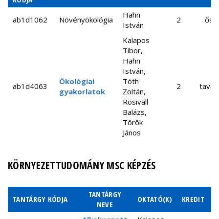
bb2n9006
evolúció
Tamás
modellezése
Hahn
ab1d1062
Növényökológia
2
őszi
István
Fiziológiai
Kalapos
bbbn1e31
növényökológia
Tibor
Kalapos
Tibor,
Kalapos
gyepoksb17em
Gyepökológia
Hahn
Tibor
István,
Scheuring
Ökológiai
Tóth
bb2n1e31
Koevolúció
ab1d4063
2
tavas
István
gyakorlatok
Zoltán,
Rosivall
Matematikai
Garay
Balázs,
bb2n1e35
modellek a
József
Török
biológiában
János
Számítógépes
Müller
bb1c9161
modellezés a
Viktor
biológiában
KÖRNYEZETTUDOMÁNY MSC KÉPZÉS
Numerikus
módszerek és
Kun Ádám
TANTÁRGY
számítógépes
TANTÁRGY KÓDJA
OKTATÓ(K)
KREDIT
F
NEVE
szimulációk