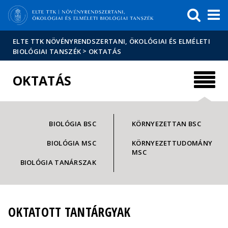
Események
ELTE a
Hírek
sajtóban
ELTE TTK NÖVÉNYRENDSZERTANI, ÖKOLÓGIAI ÉS ELMÉLETI
>
BIOLÓGIAI TANSZÉK
OKTATÁS
OKTATÁS
BIOLÓGIA BSC
KÖRNYEZETTAN BSC
BIOLÓGIA MSC
KÖRNYEZETTUDOMÁNY
MSC
BIOLÓGIA TANÁRSZAK
OKTATOTT TANTÁRGYAK