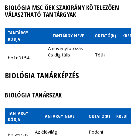
GY
BIOLÓGIA MSC ÖEK SZAKIRÁNY KÖTELEZŐEN
Programozás
VÁLASZTHATÓ TANTÁRGYAK
progbisb17gm
biológusoknak
Kun Ádám
6
t
GY
TANTÁRGY
Matematikai
TANTÁRGY NEVE
OKTATÓ(K)
KREDI
KÓDJA
modellezés a
Szilágyi
matmb1sb20ea
4
ő
biológiában I.
András
A növényfotózás
EA
és digitális
Tóth
bb1n9154
képfeldolgozás
Zoltán
Matematikai
alapjai
modellezés a
Szilágyi
matmb2sb20ea
4
ő
BIOLÓGIA TANÁRKÉPZÉS
biológiában II.
András
Evolúciós
Scheuring
bbbn1e19
EA
játékelmélet
István
Az
Gyakorlati
Szilágyi
BIOLÓGIA TANÁRSZAK
Tóth
xevofrb22ea
evolúciókutatás
4
t
bbbn9142
természetvédelem
András
Zoltán
frontvonalai
(terepgyakorlat)
TANTÁRGY
Kulcskérdések az
Oborny
TANTÁRGY NEVE
OKTATÓ(K)
KREDIT
bb1c9162
KÓDJA
ökológiában
Beáta
Magyarország
Tóth
Az élővilág
Podani
bbbn1e11
bb5t1103