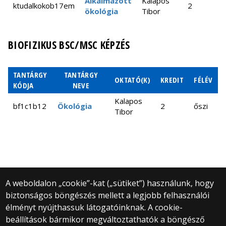
Alkalmazott
Kalapos
Számítógépes
ktudalkokob17em
2
ő
Podani
ökológia
Tibor
bb2n2e03
módszerek a
János
szünbiológiában
Standovár
BIOFIZIKUS BSC/MSC KÉPZÉS
Ökológia és
Tibor,
bb1n1635
biogeográfia - II.
Rózsa
Lajos
TANTÁRGY
TANTÁRGY
OKTATÓ(K)
KREDIT
FÉLÉV
KÓDJA
NEVE
Kalapos
bf1c1b12
Ökológia
2
őszi
Tibor
A weboldalon „cookie”-kat („sütiket”) használunk, hogy
biztonságos böngészés mellett a legjobb felhasználói
© 2025 Eötvös Loránd Tudományegyetem
élményt nyújthassuk látogatóinknak. A cookie-
Minden jog fenntartva.
beállítások bármikor megváltoztathatók a böngésző
1053 Budapest, Egyetem tér 1–3.