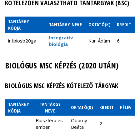
KÖTELEZŐEN VÁLASZTHATÓ TANTÁRGYAK (BSC)
TANTÁRGY
TANTÁRGY NEVE
OKTATÓ(K)
KREDIT
KÓDJA
Integratív
intbiosb20ga
Kun Ádám
6
t
biológia
Növényismeret
Tóth
novismb20la
8
t
GY
Zoltán
BIOLÓGUS MSC KÉPZÉS (2020 UTÁN)
Állat- és
Standovár
anitgyb20ta
növényismereti
4
t
Tibor
terepgyakorlat
BIOLÓGUS MSC KÉPZÉS KÖTELEZŐ TÁRGYAK
Ökológia
modellek és
Oborny
okomoab22ea
4
t
TANTÁRGY
TANTÁRGY
alkalmazásaik
Beáta
OKTATÓ(K)
KREDIT
FÉLÉV
KÓDJA
NEVE
EA
Bioszféra és
Oborny
Ökológia
2
ember
Beáta
modellek és
Oborny
okomoab22ga
6
ő
alkalmazásaik
Beáta