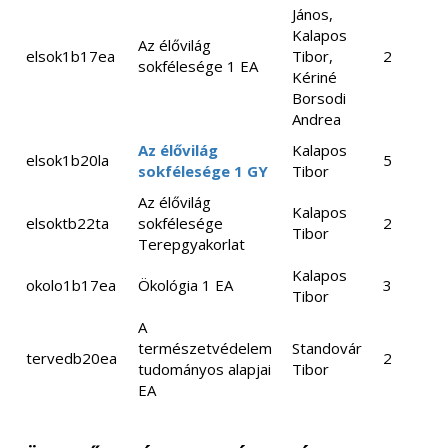
János,
Kalapos
Az élővilág
elsok1b17ea
Tibor,
2
sokfélesége 1 EA
Kériné
Borsodi
Andrea
Az élővilág
Kalapos
elsok1b20la
5
sokfélesége 1 GY
Tibor
Az élővilág
Kalapos
elsoktb22ta
sokfélesége
2
Tibor
Terepgyakorlat
Kalapos
okolo1b17ea
Ökológia 1 EA
3
Tibor
A
természetvédelem
Standovár
tervedb20ea
2
tudományos alapjai
Tibor
EA