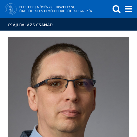
Események
ELTE a
Hírek
sajtóban
CSÁJI BALÁZS CSANÁD