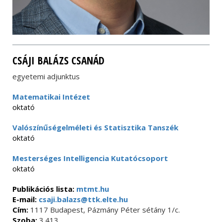
CSÁJI BALÁZS CSANÁD
egyetemi adjunktus
Matematikai Intézet
oktató
Valószínűségelméleti és Statisztika Tanszék
oktató
Mesterséges Intelligencia Kutatócsoport
oktató
Publikációs lista:
mtmt.hu
E-mail:
csaji.balazs@ttk.elte.hu
Cím:
1117 Budapest, Pázmány Péter sétány 1/c.
Szoba:
3.413