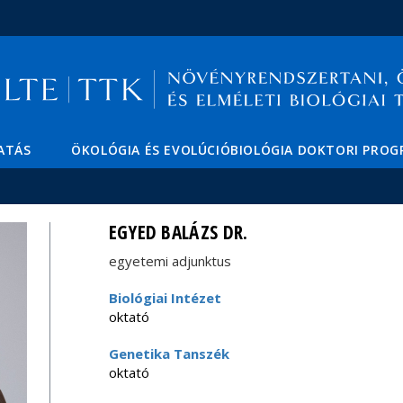
Események
ELTE a
Hírek
sajtóban
ATÁS
ÖKOLÓGIA ÉS EVOLÚCIÓBIOLÓGIA DOKTORI PRO
EGYED BALÁZS DR.
egyetemi adjunktus
Biológiai Intézet
oktató
Genetika Tanszék
oktató