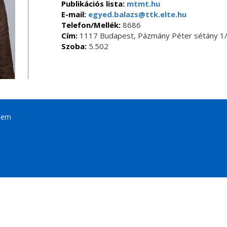
Publikációs lista:
mtmt.hu
E-mail:
egyed.balazs@ttk.elte.hu
Telefon/Mellék:
8686
Cím:
1117 Budapest, Pázmány Péter sétány 1/
Szoba:
5.502
tem