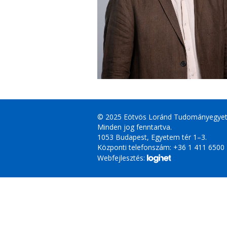
© 2025 Eötvös Loránd Tudományegye
Minden jog fenntartva.
1053 Budapest, Egyetem tér 1–3.
Központi telefonszám: +36 1 411 6500
Webfejlesztés: