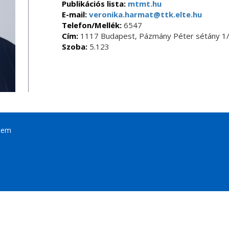
Publikációs lista:
mtmt.hu
E-mail:
veronika.harmat@ttk.elte.hu
Telefon/Mellék:
6547
Cím:
1117 Budapest, Pázmány Péter sétány 1/
Szoba:
5.123
tem