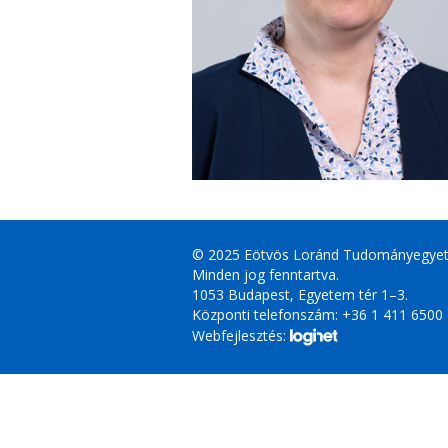
© 2025 Eötvös Loránd Tudományegye
Minden jog fenntartva.
1053 Budapest, Egyetem tér 1–3.
Központi telefonszám: +36 1 411 6500
Webfejlesztés: