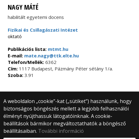
NAGY MÁTÉ
habilitált egyetemi docens
Fizikai és Csillagászati Intézet
oktató
Publikációs lista:
mtmt.hu
E-mail:
mate.nagy@ttk.elte.hu
Telefon/Mellék:
6362
Cím:
1117 Budapest, Pázmány Péter sétány 1/a.
Szoba:
3.91
A weboldalon „cookie”-kat („sütiket”) használunk, hogy
biztonságos böngészés mellett a legjobb felhasználói
© 2025 Eötvös Loránd Tudományegyetem
élményt nyújthassuk látogatóinknak. A cookie-
Minden jog fenntartva.
1053 Budapest, Egyetem tér 1–3.
beállítások bármikor megváltoztathatók a böngésző
Központi telefonszám: +36 1 411 6500
beállításaiban.
További információ
Webfejlesztés: