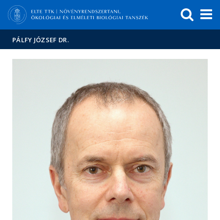
Események
ELTE a
Hírek
sajtóban
PÁLFY JÓZSEF DR.