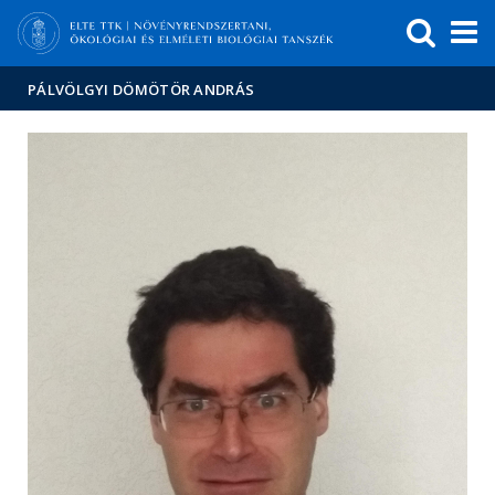
Események
ELTE a
Hírek
sajtóban
PÁLVÖLGYI DÖMÖTÖR ANDRÁS