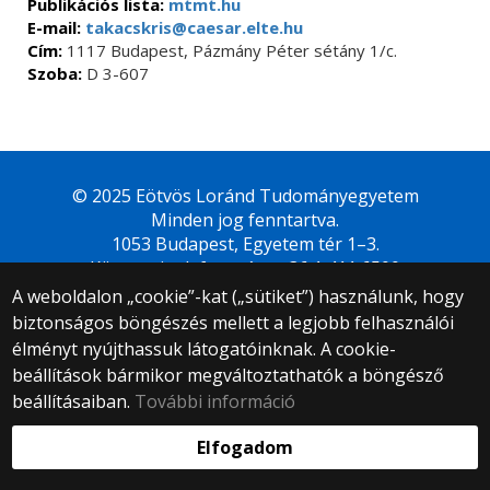
Publikációs lista:
mtmt.hu
E-mail:
takacskris@caesar.elte.hu
Cím:
1117 Budapest, Pázmány Péter sétány 1/c.
Szoba:
D 3-607
© 2025 Eötvös Loránd Tudományegyetem
Minden jog fenntartva.
1053 Budapest, Egyetem tér 1–3.
Központi telefonszám: +36 1 411 6500
A weboldalon „cookie”-kat („sütiket”) használunk, hogy
Webfejlesztés:
biztonságos böngészés mellett a legjobb felhasználói
élményt nyújthassuk látogatóinknak. A cookie-
beállítások bármikor megváltoztathatók a böngésző
beállításaiban.
További információ
Elfogadom