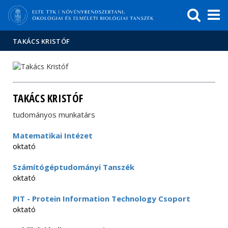
Események
ELTE a
Hírek
sajtóban
TAKÁCS KRISTÓF
TAKÁCS KRISTÓF
tudományos munkatárs
Matematikai Intézet
oktató
Számítógéptudományi Tanszék
oktató
PIT - Protein Information Technology Csoport
oktató