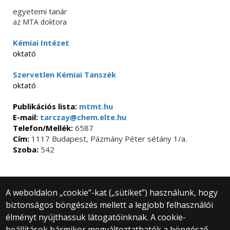
egyetemi tanár
az MTA doktora
Kémiai Intézet
oktató
Szervetlen Kémiai Tanszék
oktató
Publikációs lista:
mtmt.hu
E-mail:
tarczay@chem.elte.hu
Telefon/Mellék:
6587
Cím:
1117 Budapest, Pázmány Péter sétány 1/a.
Szoba:
542
A weboldalon „cookie”-kat („sütiket”) használunk, hogy
biztonságos böngészés mellett a legjobb felhasználói
© 2025 Eötvös Loránd Tudományegyetem
élményt nyújthassuk látogatóinknak. A cookie-
Minden jog fenntartva.
1053 Budapest, Egyetem tér 1–3.
beállítások bármikor megváltoztathatók a böngésző