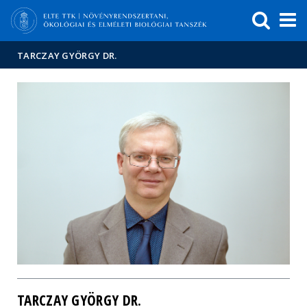
Események
ELTE a
Hírek
sajtóban
TARCZAY GYÖRGY DR.
TARCZAY GYÖRGY DR.