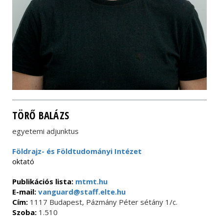
TÖRŐ BALÁZS
egyetemi adjunktus
Földrajz- és Földtudományi Intézet
oktató
Publikációs lista:
mtmt.hu
E-mail:
vanguard@staff.elte.hu
Cím:
1117 Budapest, Pázmány Péter sétány 1/c.
Szoba:
1.510