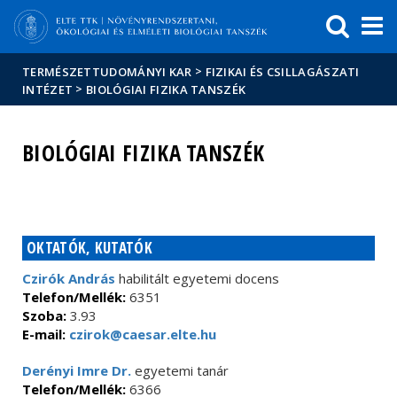
Események
ELTE a
Hírek
sajtóban
>
TERMÉSZETTUDOMÁNYI KAR
FIZIKAI ÉS CSILLAGÁSZATI
>
INTÉZET
BIOLÓGIAI FIZIKA TANSZÉK
BIOLÓGIAI FIZIKA TANSZÉK
OKTATÓK, KUTATÓK
Czirók András
habilitált egyetemi docens
Telefon/Mellék:
6351
Szoba:
3.93
E-mail:
czirok@caesar.elte.hu
Derényi Imre Dr.
egyetemi tanár
Telefon/Mellék:
6366