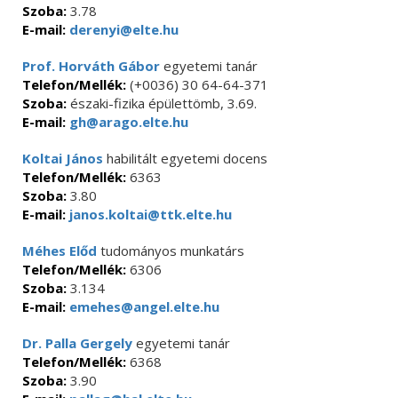
Szoba:
3.78
E-mail:
derenyi@elte.hu
Prof. Horváth Gábor
egyetemi tanár
Telefon/Mellék:
(+0036) 30 64-64-371
Szoba:
északi-fizika épülettömb, 3.69.
E-mail:
gh@arago.elte.hu
Koltai János
habilitált egyetemi docens
Telefon/Mellék:
6363
Szoba:
3.80
E-mail:
janos.koltai@ttk.elte.hu
Méhes Előd
tudományos munkatárs
Telefon/Mellék:
6306
Szoba:
3.134
E-mail:
emehes@angel.elte.hu
Dr. Palla Gergely
egyetemi tanár
Telefon/Mellék:
6368
Szoba:
3.90