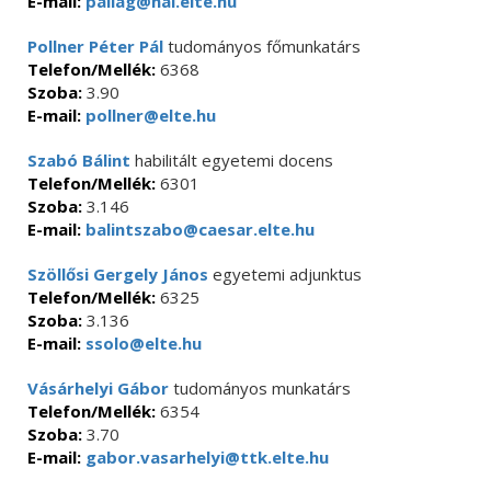
E-mail:
pallag@hal.elte.hu
Pollner Péter Pál
tudományos főmunkatárs
Telefon/Mellék:
6368
Szoba:
3.90
E-mail:
pollner@elte.hu
Szabó Bálint
habilitált egyetemi docens
Telefon/Mellék:
6301
Szoba:
3.146
E-mail:
balintszabo@caesar.elte.hu
Szöllősi Gergely János
egyetemi adjunktus
Telefon/Mellék:
6325
Szoba:
3.136
E-mail:
ssolo@elte.hu
Vásárhelyi Gábor
tudományos munkatárs
Telefon/Mellék:
6354
Szoba:
3.70
E-mail:
gabor.vasarhelyi@ttk.elte.hu