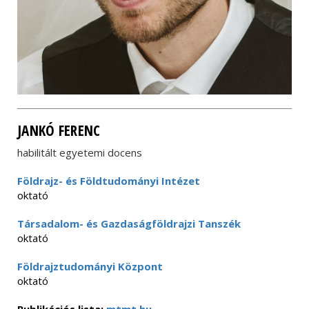
JANKÓ FERENC
habilitált egyetemi docens
Földrajz- és Földtudományi Intézet
oktató
Társadalom- és Gazdaságföldrajzi Tanszék
oktató
Földrajztudományi Központ
oktató
Publikációs lista:
mtmt.hu